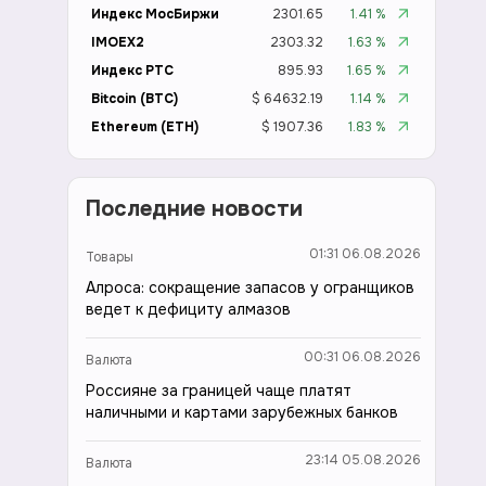
Индекс МосБиржи
2301.65
1.41 %
IMOEX2
2303.32
1.63 %
Индекс РТС
895.93
1.65 %
Bitcoin (BTC)
$ 64632.19
1.14 %
Ethereum (ETH)
$ 1907.36
1.83 %
Последние новости
01:31 06.08.2026
Товары
Алроса: сокращение запасов у огранщиков
ведет к дефициту алмазов
00:31 06.08.2026
Валюта
Россияне за границей чаще платят
наличными и картами зарубежных банков
23:14 05.08.2026
Валюта