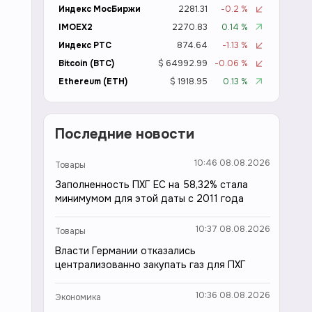
Индекс МосБиржи
2281.31
-0.2 %
IMOEX2
2270.83
0.14 %
Индекс РТС
874.64
-1.13 %
Bitcoin (BTC)
$ 64992.99
-0.06 %
Ethereum (ETH)
$ 1918.95
0.13 %
Последние новости
10:46 08.08.2026
Товары
Заполненность ПХГ ЕС на 58,32% стала
минимумом для этой даты с 2011 года
10:37 08.08.2026
Товары
Власти Германии отказались
централизованно закупать газ для ПХГ
10:36 08.08.2026
Экономика