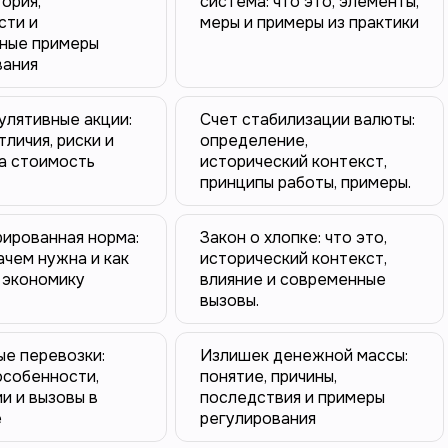
тория,
система: что это, элементы,
сти и
меры и примеры из практики
ные примеры
вания
улятивные акции:
Счет стабилизации валюты:
тличия, риски и
определение,
а стоимость
исторический контекст,
принципы работы, примеры.
ированная норма:
Закон о хлопке: что это,
зачем нужна и как
исторический контекст,
 экономику
влияние и современные
вызовы.
ые перевозки:
Излишек денежной массы:
особенности,
понятие, причины,
и и вызовы в
последствия и примеры
е
регулирования