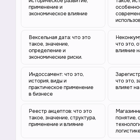
историческое развитие,
такое, ис
применение и
особенно
экономическое влияние
современ
использо
Вексельная дата: что это
Неконкум
такое, значение,
что это, о
определение и
влияние н
экономические риски.
Индоссамент: что это,
Зарегистр
история, виды и
что это, 
практическое применение
влияет на
в бизнесе
Реестр акцептов: что это
Магазинн
такое, значение, структура,
понятие, 
применение и влияние
технологи
логистик