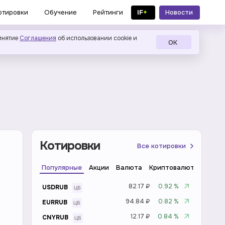
IF
+
Новости
отировки
Обучение
Рейтинги
в MAX
инятие
Соглашения
об использовании cookie и
ОК
Котировки
Все котировки
Популярные
Акции
Валюта
Криптовалюта
Инде
82.17 ₽
0.92 %
USDRUB
94.84 ₽
0.82 %
EURRUB
12.17 ₽
0.84 %
CNYRUB