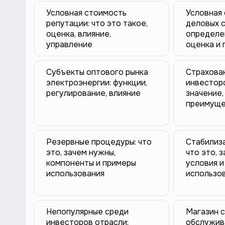
Условная стоимость
Условная
репутации: что это такое,
деловых с
оценка, влияние,
определен
управление
оценка и
Субъекты оптового рынка
Страхова
электроэнергии: функции,
инвесторо
регулирование, влияние
значение,
преимуще
Резервные процедуры: что
Стабилиз
это, зачем нужны,
что это, 
компоненты и примеры
условия и
использования
использо
Непопулярные среди
Магазин 
инвесторов отрасли:
обслужив