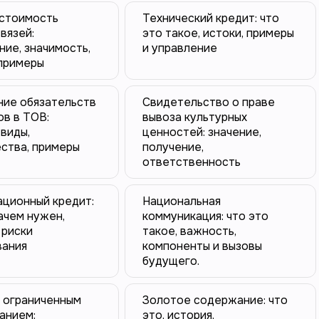
 стоимость
Технический кредит: что
вязей:
это такое, истоки, примеры
ие, значимость,
и управление
 примеры
ние обязательств
Свидетельство о праве
в в ТОВ:
вывоза культурных
 виды,
ценностей: значение,
ства, примеры
получение,
ответственность
ационный кредит:
Национальная
зачем нужен,
коммуникация: что это
 риски
такое, важность,
вания
компоненты и вызовы
будущего.
с ограниченным
Золотое содержание: что
анием:
это, история,