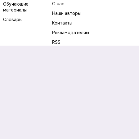
О нас
Обучающие
материалы
Наши авторы
Словарь
Контакты
Рекламодателям
RSS
Предупреждение о рисках
Политика конфиденциальности
Пользовательское соглашение
Соглашение об использовании файлов cookie
Правила написания комментариев и отзывов
Правила использования материалов сайта
Согласие на обработку персональных данных
Публичная оферта