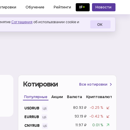
IF
+
Новости
отировки
Обучение
Рейтинги
в MAX
инятие
Соглашения
об использовании cookie и
ОК
Котировки
Все котировки
Популярные
Акции
Валюта
Криптовалюта
Инде
80.93 ₽
-0.25 %
USDRUB
93.19 ₽
-0.42 %
EURRUB
11.97 ₽
0.01 %
CNYRUB