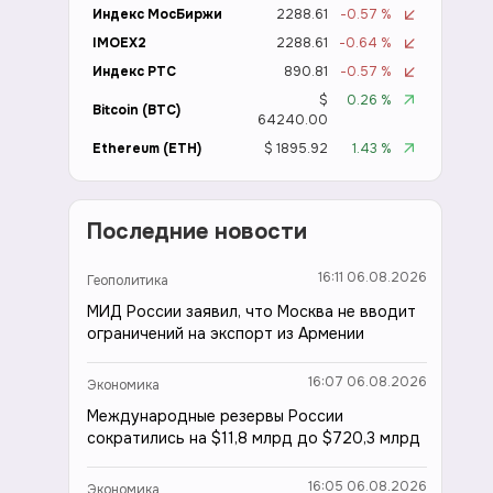
Индекс МосБиржи
2288.61
-0.57 %
IMOEX2
2288.61
-0.64 %
Индекс РТС
890.81
-0.57 %
$
0.26 %
Bitcoin (BTC)
64240.00
Ethereum (ETH)
$ 1895.92
1.43 %
Последние новости
16:11 06.08.2026
Геополитика
МИД России заявил, что Москва не вводит
ограничений на экспорт из Армении
16:07 06.08.2026
Экономика
Международные резервы России
сократились на $11,8 млрд до $720,3 млрд
16:05 06.08.2026
Экономика