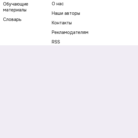
О нас
Обучающие
материалы
Наши авторы
Словарь
Контакты
Рекламодателям
RSS
Предупреждение о рисках
Политика конфиденциальности
Пользовательское соглашение
Соглашение об использовании файлов cookie
Правила написания комментариев и отзывов
Правила использования материалов сайта
Согласие на обработку персональных данных
Публичная оферта