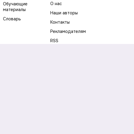
О нас
Обучающие
материалы
Наши авторы
Словарь
Контакты
Рекламодателям
RSS
Предупреждение о рисках
Политика конфиденциальности
Пользовательское соглашение
Соглашение об использовании файлов cookie
Правила написания комментариев и отзывов
Правила использования материалов сайта
Согласие на обработку персональных данных
Публичная оферта