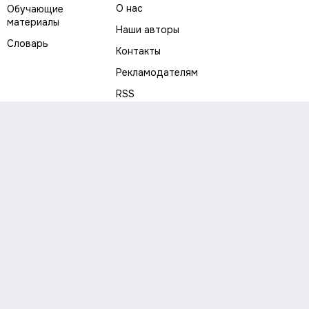
О нас
Обучающие
материалы
Наши авторы
Словарь
Контакты
Рекламодателям
RSS
Предупреждение о рисках
Политика конфиденциальности
Пользовательское соглашение
Соглашение об использовании файлов cookie
Правила написания комментариев и отзывов
Правила использования материалов сайта
Согласие на обработку персональных данных
Публичная оферта