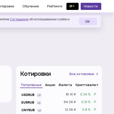
IF
+
Новости
отировки
Обучение
Рейтинги
в MAX
инятие
Соглашения
об использовании cookie и
ОК
Котировки
Все котировки
Популярные
Акции
Валюта
Криптовалюта
Инде
81.41 ₽
0.34 %
USDRUB
94.06 ₽
0.51 %
EURRUB
12.06 ₽
0.8 %
CNYRUB