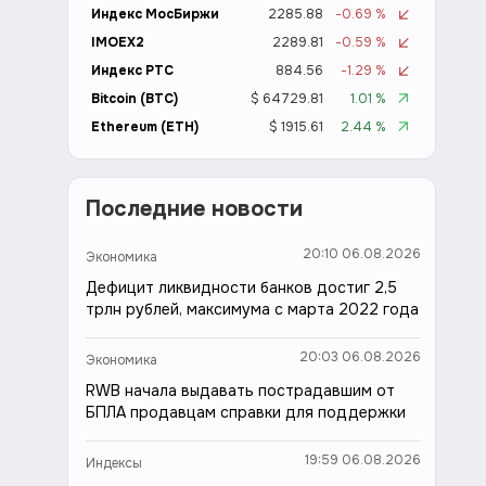
Индекс МосБиржи
2285.88
-0.69 %
IMOEX2
2289.81
-0.59 %
Индекс РТС
884.56
-1.29 %
Bitcoin (BTC)
$ 64729.81
1.01 %
Ethereum (ETH)
$ 1915.61
2.44 %
Последние новости
20:10 06.08.2026
Экономика
Дефицит ликвидности банков достиг 2,5
трлн рублей, максимума с марта 2022 года
20:03 06.08.2026
Экономика
RWB начала выдавать пострадавшим от
БПЛА продавцам справки для поддержки
19:59 06.08.2026
Индексы