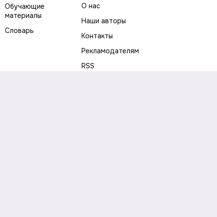
О нас
Обучающие
материалы
Наши авторы
Словарь
Контакты
Рекламодателям
RSS
Предупреждение о рисках
Политика конфиденциальности
Пользовательское соглашение
Соглашение об использовании файлов cookie
Правила написания комментариев и отзывов
Правила использования материалов сайта
Согласие на обработку персональных данных
Публичная оферта