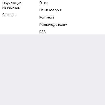
О нас
Обучающие
материалы
Наши авторы
Словарь
Контакты
Рекламодателям
RSS
Предупреждение о рисках
Политика конфиденциальности
Пользовательское соглашение
Соглашение об использовании файлов cookie
Правила написания комментариев и отзывов
Правила использования материалов сайта
Согласие на обработку персональных данных
Публичная оферта