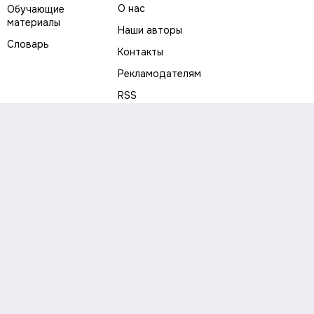
О нас
Обучающие
материалы
Наши авторы
Словарь
Контакты
Рекламодателям
RSS
Предупреждение о рисках
Политика конфиденциальности
Пользовательское соглашение
Соглашение об использовании файлов cookie
Правила написания комментариев и отзывов
Правила использования материалов сайта
Согласие на обработку персональных данных
Публичная оферта