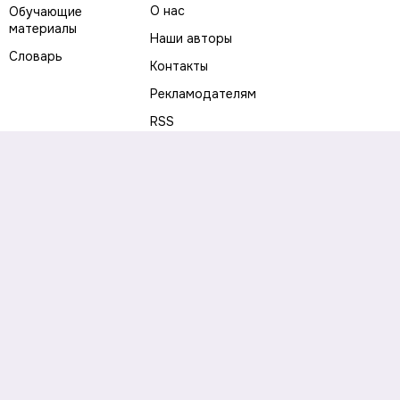
О нас
Обучающие
материалы
Наши авторы
Словарь
Контакты
Рекламодателям
RSS
Предупреждение о рисках
Политика конфиденциальности
Пользовательское соглашение
Соглашение об использовании файлов cookie
Правила написания комментариев и отзывов
Правила использования материалов сайта
Согласие на обработку персональных данных
Публичная оферта