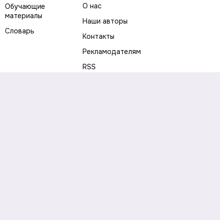
О нас
Обучающие
материалы
Наши авторы
Словарь
Контакты
Рекламодателям
RSS
Предупреждение о рисках
Политика конфиденциальности
Пользовательское соглашение
Соглашение об использовании файлов cookie
Правила написания комментариев и отзывов
Правила использования материалов сайта
Согласие на обработку персональных данных
Публичная оферта