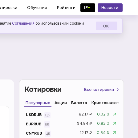
IF
+
Новости
отировки
Обучение
Рейтинги
в MAX
инятие
Соглашения
об использовании cookie и
ОК
Котировки
Все котировки
Популярные
Акции
Валюта
Криптовалюта
Инде
82.17 ₽
0.92 %
USDRUB
94.84 ₽
0.82 %
EURRUB
12.17 ₽
0.84 %
CNYRUB