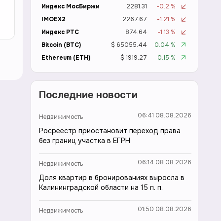
Индекс МосБиржи
2281.31
-0.2 %
IMOEX2
2267.67
-1.21 %
Индекс РТС
874.64
-1.13 %
Bitcoin (BTC)
$ 65055.44
0.04 %
Ethereum (ETH)
$ 1919.27
0.15 %
Последние новости
06:41 08.08.2026
Недвижимость
Росреестр приостановит переход права
без границ участка в ЕГРН
06:14 08.08.2026
Недвижимость
Доля квартир в бронированиях выросла в
Калининградской области на 15 п. п.
01:50 08.08.2026
Недвижимость