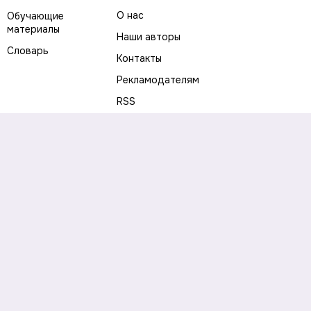
О нас
Обучающие
материалы
Наши авторы
Словарь
Контакты
Рекламодателям
RSS
Предупреждение о рисках
Политика конфиденциальности
Пользовательское соглашение
Соглашение об использовании файлов cookie
Правила написания комментариев и отзывов
Правила использования материалов сайта
Согласие на обработку персональных данных
Публичная оферта