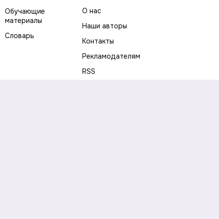
О нас
Обучающие
материалы
Наши авторы
Словарь
Контакты
Рекламодателям
RSS
Предупреждение о рисках
Политика конфиденциальности
Пользовательское соглашение
Соглашение об использовании файлов cookie
Правила написания комментариев и отзывов
Правила использования материалов сайта
Согласие на обработку персональных данных
Публичная оферта