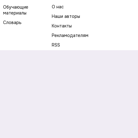
О нас
Обучающие
материалы
Наши авторы
Словарь
Контакты
Рекламодателям
RSS
Предупреждение о рисках
Политика конфиденциальности
Пользовательское соглашение
Соглашение об использовании файлов cookie
Правила написания комментариев и отзывов
Правила использования материалов сайта
Согласие на обработку персональных данных
Публичная оферта