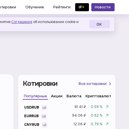
IF
+
Новости
отировки
Обучение
Рейтинги
в MAX
инятие
Соглашения
об использовании cookie и
ОК
Котировки
Все котировки
Популярные
Акции
Валюта
Криптовалюта
Инде
81.41 ₽
0.59 %
USDRUB
94.06 ₽
0.92 %
EURRUB
12.06 ₽
0.79 %
CNYRUB