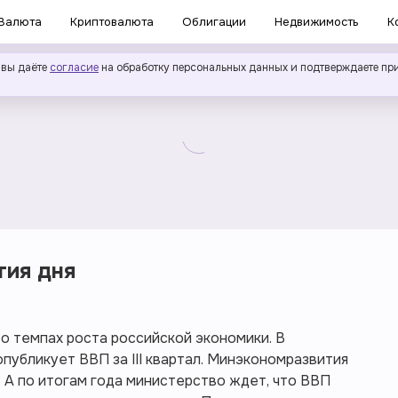
Валюта
Криптовалюта
Облигации
Недвижимость
К
 вы даёте
согласие
на обработку персональных данных и подтверждаете пр
тия дня
 о темпах роста российской экономики. В
публикует ВВП за III квартал. Минэкономразвития
. А по итогам года министерство ждет, что ВВП