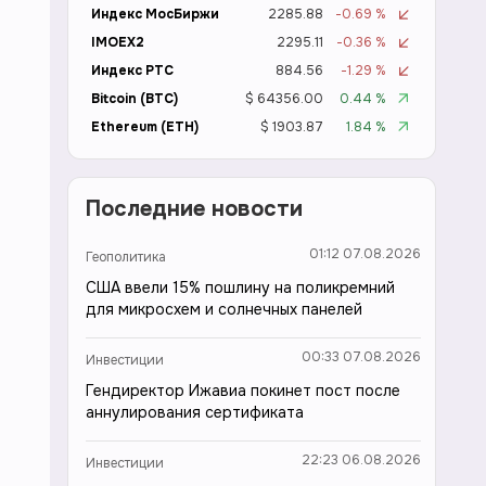
Индекс МосБиржи
2285.88
-0.69 %
IMOEX2
2295.11
-0.36 %
Индекс РТС
884.56
-1.29 %
Bitcoin (BTC)
$ 64356.00
0.44 %
Ethereum (ETH)
$ 1903.87
1.84 %
Последние новости
01:12 07.08.2026
Геополитика
США ввели 15% пошлину на поликремний
для микросхем и солнечных панелей
00:33 07.08.2026
Инвестиции
Гендиректор Ижавиа покинет пост после
аннулирования сертификата
22:23 06.08.2026
Инвестиции