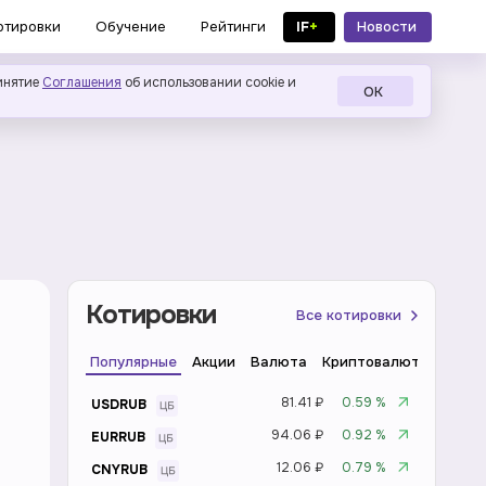
IF
+
Новости
отировки
Обучение
Рейтинги
в MAX
инятие
Соглашения
об использовании cookie и
ОК
Котировки
Все котировки
Популярные
Акции
Валюта
Криптовалюта
Инде
81.41 ₽
0.59 %
USDRUB
94.06 ₽
0.92 %
EURRUB
12.06 ₽
0.79 %
CNYRUB