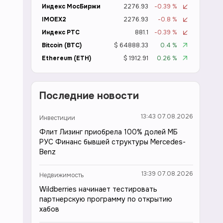
Индекс МосБиржи
2276.93
-0.39 %
IMOEX2
2276.93
-0.8 %
Индекс РТС
881.1
-0.39 %
Bitcoin (BTC)
$ 64888.33
0.4 %
Ethereum (ETH)
$ 1912.91
0.26 %
Последние новости
13:43 07.08.2026
Инвестиции
Флит Лизинг приобрела 100% долей МБ
РУС Финанс бывшей структуры Mercedes-
Benz
13:39 07.08.2026
Недвижимость
Wildberries начинает тестировать
партнерскую программу по открытию
хабов