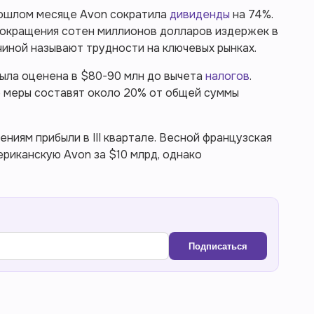
прошлом месяце Avon сократила
дивиденды
на 74%.
 сокращения сотен миллионов долларов издержек в
чиной называют трудности на ключевых рынках.
ыла оценена в $80-90 млн до вычета
налогов
.
е меры составят около 20% от общей суммы
ниям прибыли в III квартале. Весной французская
ериканскую Avon за $10 млрд, однако
Подписаться