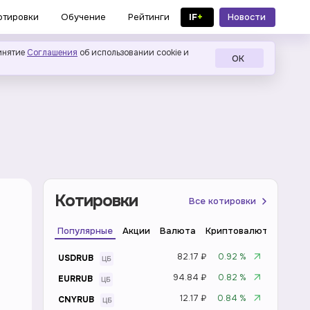
IF
+
Новости
отировки
Обучение
Рейтинги
в MAX
инятие
Соглашения
об использовании cookie и
ОК
Котировки
Все котировки
Популярные
Акции
Валюта
Криптовалюта
Инде
82.17 ₽
0.92 %
USDRUB
94.84 ₽
0.82 %
EURRUB
12.17 ₽
0.84 %
CNYRUB