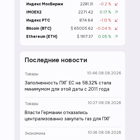
Индекс МосБиржи
2281.31
-0.2 %
IMOEX2
2271.42
0.17 %
Индекс РТС
874.64
-1.13 %
Bitcoin (BTC)
$ 65005.62
-0.04 %
Ethereum (ETH)
$ 1917.37
0.05 %
Последние новости
10:46 08.08.2026
Товары
Заполненность ПХГ ЕС на 58,32% стала
минимумом для этой даты с 2011 года
10:37 08.08.2026
Товары
Власти Германии отказались
централизованно закупать газ для ПХГ
10:36 08.08.2026
Экономика