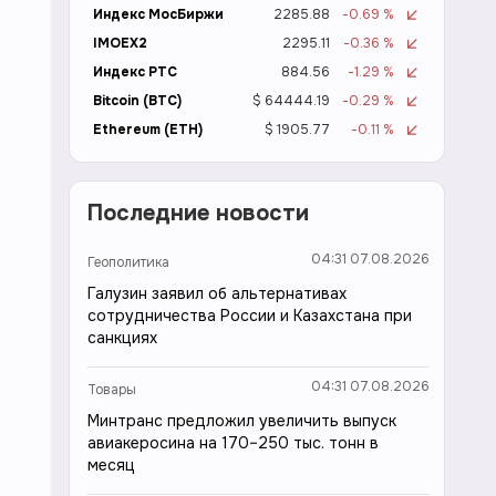
Индекс МосБиржи
2285.88
-0.69 %
IMOEX2
2295.11
-0.36 %
Индекс РТС
884.56
-1.29 %
Bitcoin (BTC)
$ 64444.19
-0.29 %
Ethereum (ETH)
$ 1905.77
-0.11 %
Последние новости
04:31 07.08.2026
Геополитика
Галузин заявил об альтернативах
сотрудничества России и Казахстана при
санкциях
04:31 07.08.2026
Товары
Минтранс предложил увеличить выпуск
авиакеросина на 170–250 тыс. тонн в
месяц