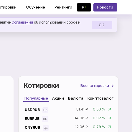
IF
+
Новости
отировки
Обучение
Рейтинги
в MAX
инятие
Соглашения
об использовании cookie и
ОК
Котировки
Все котировки
Популярные
Акции
Валюта
Криптовалюта
Инде
81.41 ₽
0.59 %
USDRUB
94.06 ₽
0.92 %
EURRUB
12.06 ₽
0.79 %
CNYRUB