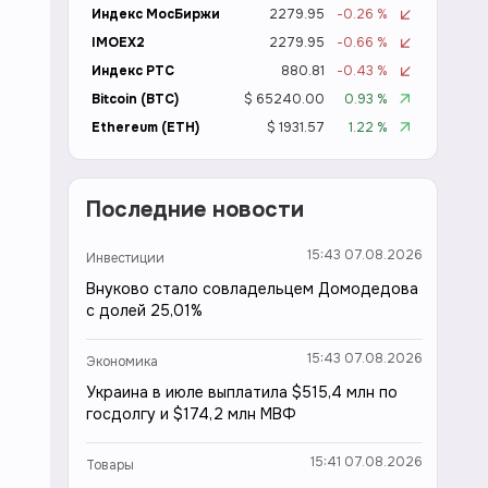
Индекс МосБиржи
2279.95
-0.26 %
IMOEX2
2279.95
-0.66 %
Индекс РТС
880.81
-0.43 %
Bitcoin (BTC)
$ 65240.00
0.93 %
Ethereum (ETH)
$ 1931.57
1.22 %
Последние новости
15:43 07.08.2026
Инвестиции
Внуково стало совладельцем Домодедова
с долей 25,01%
15:43 07.08.2026
Экономика
Украина в июле выплатила $515,4 млн по
госдолгу и $174,2 млн МВФ
15:41 07.08.2026
Товары