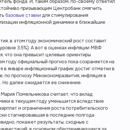
ель фонда. И, таким образом, по-своему ответил
астойчиво призывающим Центробанк смягчить
ить
базовые ставки
для стимулирования
билизации инфляционной динамики в ближайшие
ия, в этом году экономический рост составит
а уровне 3,5%). А вот в оценках инфляции МВФ
я, что она превысит целевые ориентиры
ем году официальный прогноз пока сохраняется на
отя в январе инфляционный график достиг отметки в
ле, по прогнозу Минэкономразвития, инфляция в
. Но далее ожидается ее снижение.
 Мария Помельникова считает, что вклад
омики в текущем году уменьшится вследствие
зарплат и ограничения роста потребительского
ски стагнировавшая в последние полгода
евидно, покажет результаты, сходные с
 инвестиций, в основном обеспечивающихся за