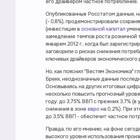
его драйвером частное потребление.
Опубликованные Росстатом данные, 
(- 0,8%), продемонстрировали сохра
(инвестиции в
основной капитал
умень
замедление темпов роста розничной т
январем 2012 г., когда был зарегистри
заговорили о рисках снижения потреб
ключевых драйверов экономического р
Но, как пояснил "Вестям Экономика" 
Брекк, неоднозначные данные послед
Основываясь на других итоговых циф
несколько повысить прогнозный урове
году: до 3,75% ВВП с прежних 3,7% (в
снижения в зоне
евро
на 0,2%). При э
до 3,5% ВВП - обеспечит частное потр
Правда, по его мнению, на фоне сего
высокого уровня использования прои