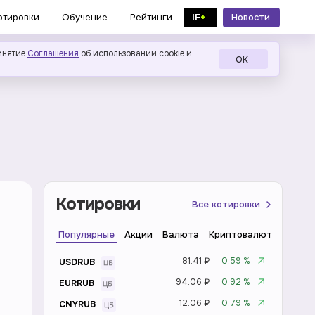
IF
+
Новости
отировки
Обучение
Рейтинги
в MAX
инятие
Соглашения
об использовании cookie и
ОК
Котировки
Все котировки
Популярные
Акции
Валюта
Криптовалюта
Инде
81.41 ₽
0.59 %
USDRUB
94.06 ₽
0.92 %
EURRUB
12.06 ₽
0.79 %
CNYRUB