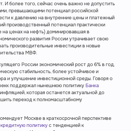
. И более того, сейчас очень важно не допустить
ами, превышающими потенциал российской
ести к давлению на внутренние цены и платежный
щий производственный потенциал практически
е на ценах на нефть) доминировавшая в
омического развития России утрачивает свою
вать производительные инвестиции в новые
вительства МВФ.
сулящего России экономический рост до 6% в год,
ческую стабильность, более устойчивое и
ра и улучшение инвестиционной среды. Говоря о
Брекк поддержал нынешнюю политику
Банка
 инфляцией, которая останется актуальной до
вершить переход к полномасштабному
омендует Москве в краткосрочной перспективе
кредитную политику
с тенденцией к