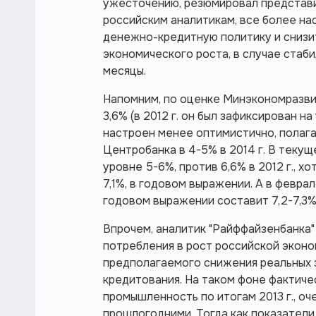
ужесточению, резюмировал представит
российским аналитикам, все более н
денежно-кредитную политику и сниз
экономического роста, в случае ста
месяцы.
Напомним, по оценке Минэкономразвит
3,6% (в 2012 г. он был зафиксирован н
настроен менее оптимистично, полага
Центробанка в 4-5% в 2014 г. В текущ
уровне 5-6%, против 6,6% в 2012 г., х
7,1%, в годовом выражении. А в февра
годовом выражении составит 7,2-7,3%
Впрочем, аналитик "Райффайзенбанка"
потребления в рост российской экон
предполагаемого снижения реальных 
кредитования. На таком фоне фактиче
промышленность по итогам 2013 г., оч
прошлогодними. Тогда как показатели