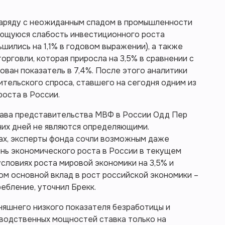
наряду с неожиданным спадом в промышленности
няющуюся слабость инвестиционного роста
шились на 1,1% в годовом выражении), а также
орговли, которая приросла на 3,5% в сравнении с
рован показатель в 7,4%. После этого аналитики
ительского спроса, ставшего на сегодня одним из
оста в России.
глава представительства МВФ в России Одд Пер
них дней не являются определяющими.
рах, эксперты фонда сочли возможным даже
нь экономического роста в России в текущем
 условиях роста мировой экономики на 3,5% и
том основной вклад в рост российской экономики –
ебление, уточнил Брекк.
дняшнего низкого показателя безработицы и
зводственных мощностей ставка только на