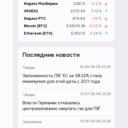
Индекс МосБиржи
2281.31
-0.2 %
IMOEX2
2270.69
0.13 %
Индекс РТС
874.64
-1.13 %
Bitcoin (BTC)
$ 65015.38
-0.02 %
Ethereum (ETH)
$ 1921.15
0.24 %
Последние новости
10:46 08.08.2026
Товары
Заполненность ПХГ ЕС на 58,32% стала
минимумом для этой даты с 2011 года
10:37 08.08.2026
Товары
Власти Германии отказались
централизованно закупать газ для ПХГ
10:36 08.08.2026
Экономика