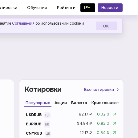
IF
+
Новости
отировки
Обучение
Рейтинги
в MAX
инятие
Соглашения
об использовании cookie и
ОК
Котировки
Все котировки
Популярные
Акции
Валюта
Криптовалюта
Инде
82.17 ₽
0.92 %
USDRUB
94.84 ₽
0.82 %
EURRUB
12.17 ₽
0.84 %
CNYRUB