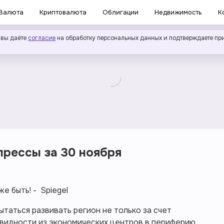
Валюта
Криптовалюта
Облигации
Недвижимость
К
 вы даёте
согласие
на обработку персональных данных и подтверждаете пр
рессы за 30 ноября
же быть! - Spiegel
таться развивать регион не только за счет
видности из экономических центров в периферию.