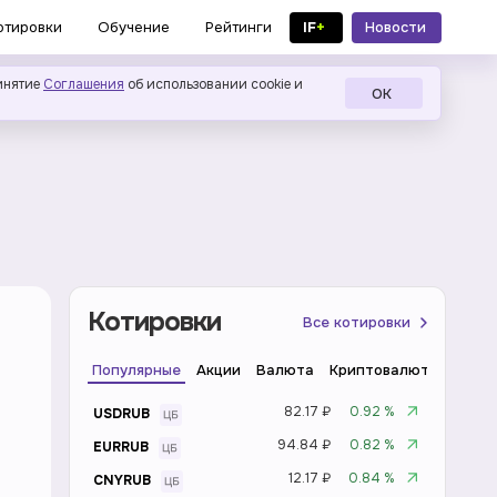
IF
+
Новости
отировки
Обучение
Рейтинги
в MAX
инятие
Соглашения
об использовании cookie и
ОК
Котировки
Все котировки
Популярные
Акции
Валюта
Криптовалюта
Инде
82.17 ₽
0.92 %
USDRUB
94.84 ₽
0.82 %
EURRUB
12.17 ₽
0.84 %
CNYRUB