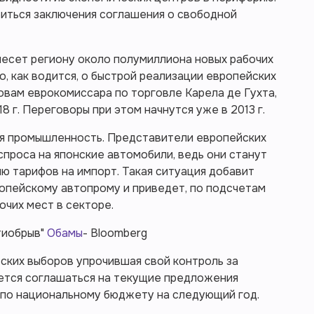
биться заключения соглашения о свободной
несет региону около полумиллиона новых рабочих
о, как водится, о быстрой реализации европейских
ловам еврокомиссара по торговле Карела де Гухта,
8 г. Переговоры при этом начнутся уже в 2013 г.
ая промышленность. Представители европейских
спроса на японские автомобили, ведь они станут
ю тарифов на импорт. Такая ситуация добавит
опейскому автопрому и приведет, по подсчетам
очих мест в секторе.
тиобрыв"
Обамы
- Bloomberg
ьских выборов упрочившая свой контроль за
ается соглашаться на текущие предложения
по национальному бюджету на следующий год.