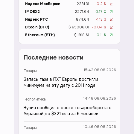
Индекс МосБиржи
2281.31
-0.2 %
IMOEX2
2271.64
0.17 %
Индекс РТС
874.64
-1.13 %
Bitcoin (BTC)
$ 65006.01
-0.04 %
Ethereum (ETH)
$ 1918.61
0.11 %
Последние новости
15:42 08.08.2026
Товары
Запасы газа в ПХГ Европы достигли
минимума на эту дату с 2011 года
14:48 08.08.2026
Геополитика
Вучич сообщил о росте товарооборота с
Украиной до $321 млн за 6 месяцев
10:46 08.08.2026
Товары