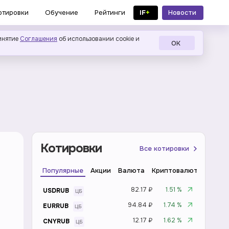
IF
+
Новости
отировки
Обучение
Рейтинги
в MAX
инятие
Соглашения
об использовании cookie и
ОК
Котировки
Все котировки
Популярные
Акции
Валюта
Криптовалюта
Инде
82.17 ₽
1.51 %
USDRUB
94.84 ₽
1.74 %
EURRUB
12.17 ₽
1.62 %
CNYRUB