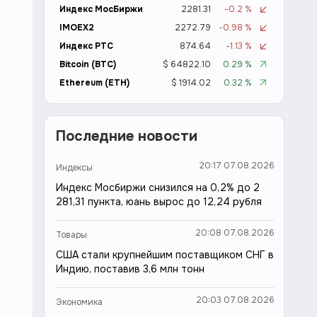
Индекс МосБиржи
2281.31
-0.2 %
IMOEX2
2272.79
-0.98 %
Индекс РТС
874.64
-1.13 %
Bitcoin (BTC)
$ 64822.10
0.29 %
Ethereum (ETH)
$ 1914.02
0.32 %
Последние новости
20:17 07.08.2026
Индексы
Индекс Мосбиржи снизился на 0,2% до 2
281,31 пункта, юань вырос до 12,24 рубля
20:08 07.08.2026
Товары
США стали крупнейшим поставщиком СНГ в
Индию, поставив 3,6 млн тонн
20:03 07.08.2026
Экономика