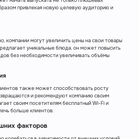
жет начать выпускать не только плюшевых
образом привлекая новую целевую аудиторию и
о, компании могут увеличить цены на свои товары
 предлагает уникальные блюда, он может повысить
одов без необходимости увеличивать объёмы
ия
лиентов также может способствовать росту
озвращаются и рекомендуют компанию своим
агает своим посетителям бесплатный Wi-Fi и
лечь больше клиентов.
ешних факторов
о колебаться в зависимости от внешних условий.