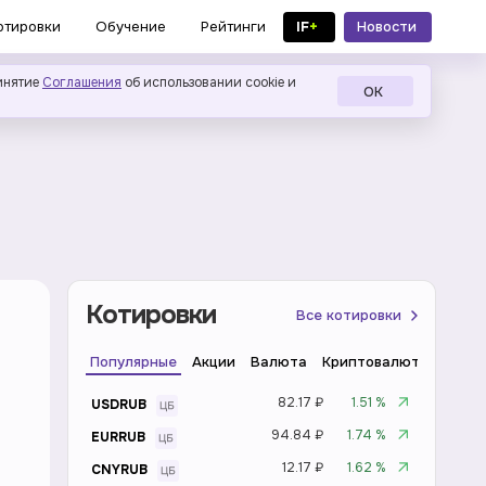
IF
+
Новости
отировки
Обучение
Рейтинги
в MAX
инятие
Соглашения
об использовании cookie и
ОК
Котировки
Все котировки
Популярные
Акции
Валюта
Криптовалюта
Инде
82.17 ₽
1.51 %
USDRUB
94.84 ₽
1.74 %
EURRUB
12.17 ₽
1.62 %
CNYRUB