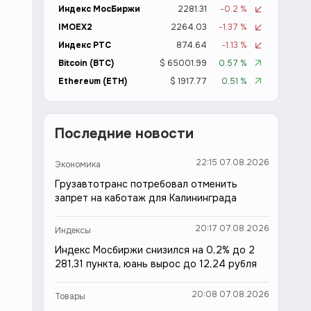
Индекс МосБиржи
2281.31
-0.2 %
IMOEX2
2264.03
-1.37 %
Индекс РТС
874.64
-1.13 %
Bitcoin (BTC)
$ 65001.99
0.57 %
Ethereum (ETH)
$ 1917.77
0.51 %
Последние новости
22:15 07.08.2026
Экономика
Грузавтотранс потребовал отменить
запрет на каботаж для Калининграда
20:17 07.08.2026
Индексы
Индекс Мосбиржи снизился на 0,2% до 2
281,31 пункта, юань вырос до 12,24 рубля
20:08 07.08.2026
Товары