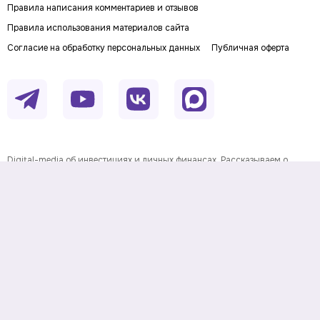
Правила написания комментариев и отзывов
Правила использования материалов сайта
Согласие на обработку персональных данных
Публичная оферта
Digital-media об инвестициях и личных финансах. Рассказываем о
деньгах понятным языком: как заработать, сохранить и приумножить
личный капитал. Последние новости, прогнозы и инвестидеи, советы по
финансовой грамотности и полезные сервисы.
На информационном ресурсе применяются
рекомендательные технологии
Данные предоставлены Twelve
Информация о товарном знаке
Data.
© Investfuture.ru 2011-
2026
. All rights reserved.