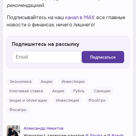
рекомендацией.
Подписывайтесь на наш
канал в MAX:
все главные
новости о финансах, ничего лишнего!
Подпишитесь на рассылку
Подписаться
Экономика
Акции
Инвестиции
Ключевая ставка
Акции
Рубль
Санкции
Акции и облигации
Инвестиции
ФосАгро
Фосагро
Александр Никитов
Журналист телеграм-каналов
IF Stocks
и
IF Bonds