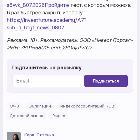
s6=vk_8072026Пройдите
тест, с которым можно в
6 раз быстрее закрыть ипотеку
https://investfuture.academy/A7?
sub_id_6=yt_news_0807
..
Реклама. 18+. Рекламодатель: ООО «Инвест Портал»
ИНН: 7801558015 erid: 2SDnjdfvtCz
Подпишитесь на рассылку
Подписаться
ОФЗ
Облигации
Индекс гособлигаций RGBI
Долговой рынок
Видео
Кира Юхтенко