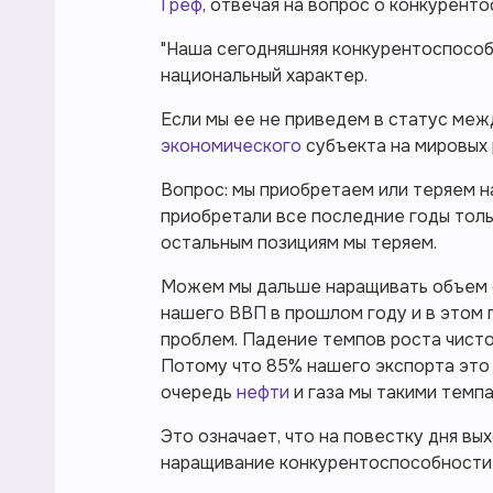
Греф
, отвечая на вопрос о конкурент
"Наша сегодняшняя конкурентоспособ
национальный характер.
Если мы ее не приведем в статус меж
экономического
субъекта на мировых 
Вопрос: мы приобретаем или теряем н
приобретали все последние годы толь
остальным позициям мы теряем.
Можем мы дальше наращивать объем с
нашего ВВП в прошлом году и в этом г
проблем. Падение темпов роста чисто
Потому что 85% нашего экспорта это 
очередь
нефти
и газа мы такими темпа
Это означает, что на повестку дня вы
наращивание конкурентоспособности 