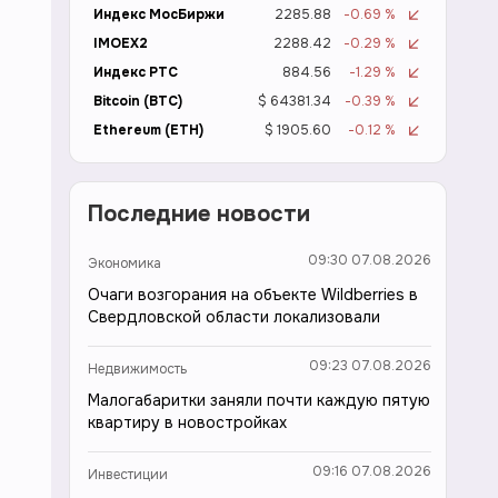
Индекс МосБиржи
2285.88
-0.69 %
IMOEX2
2288.42
-0.29 %
Индекс РТС
884.56
-1.29 %
Bitcoin (BTC)
$ 64381.34
-0.39 %
Ethereum (ETH)
$ 1905.60
-0.12 %
Последние новости
09:30 07.08.2026
Экономика
Очаги возгорания на объекте Wildberries в
Свердловской области локализовали
09:23 07.08.2026
Недвижимость
Малогабаритки заняли почти каждую пятую
квартиру в новостройках
09:16 07.08.2026
Инвестиции