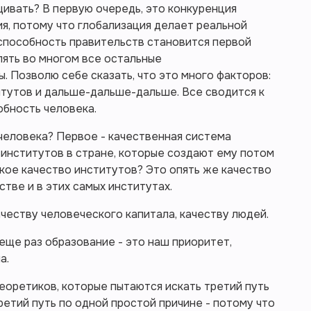
ивать? В первую очередь, это конкуренция
я, потому что глобализация делает реальной
способность правительств становится первой
лять во многом все остальные
. Позволю себе сказать, что это много факторов:
итутов и дальше-дальше-дальше. Все сводится к
обность человека.
человека? Первое - качественная система
 институтов в стране, которые создают ему потом
кое качество институтов? Это опять же качество
тве и в этих самых институтах.
ачеству человеческого капитала, качеству людей.
еще раз образование - это наш приоритет,
а.
 теоретиков, которые пытаются искать третий путь
ретий путь по одной простой причине - потому что