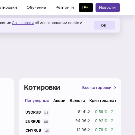
IF
+
Новости
отировки
Обучение
Рейтинги
в MAX
инятие
Соглашения
об использовании cookie и
ОК
Котировки
Все котировки
Популярные
Акции
Валюта
Криптовалюта
Инде
81.41 ₽
0.59 %
USDRUB
94.06 ₽
0.92 %
EURRUB
12.06 ₽
0.79 %
CNYRUB