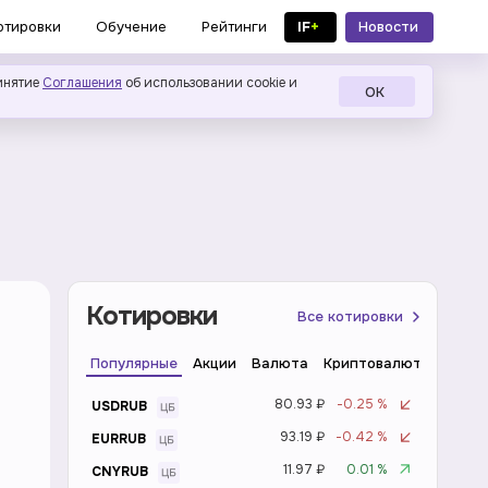
IF
+
Новости
отировки
Обучение
Рейтинги
в MAX
инятие
Соглашения
об использовании cookie и
ОК
Котировки
Все котировки
Популярные
Акции
Валюта
Криптовалюта
Инде
80.93 ₽
-0.25 %
USDRUB
93.19 ₽
-0.42 %
EURRUB
11.97 ₽
0.01 %
CNYRUB