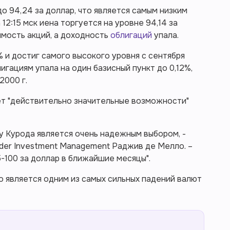
до 94,24 за доллар, что является самым низким
 12:15 мск иена торгуется на уровне 94,14 за
имость акций, а доходность
облигаций
упала.
4% и достиг самого высокого уровня с сентября
игациям упала на один базисный пункт до 0,12%,
2000 г.
еет "действительно значительные возможности"
у Курода является очень надежным выбором, -
der Investment Management Раджив де Мелло. –
-100 за доллар в ближайшие месяцы".
о является одним из самых сильных падений валют