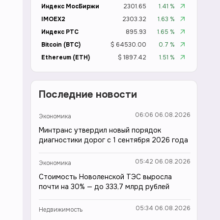
Индекс МосБиржи
2301.65
1.41 %
IMOEX2
2303.32
1.63 %
Индекс РТС
895.93
1.65 %
Bitcoin (BTC)
$ 64530.00
0.7 %
Ethereum (ETH)
$ 1897.42
1.51 %
Последние новости
06:06 06.08.2026
Экономика
Минтранс утвердил новый порядок
диагностики дорог с 1 сентября 2026 года
05:42 06.08.2026
Экономика
Стоимость Новоленской ТЭС выросла
почти на 30% — до 333,7 млрд рублей
05:34 06.08.2026
Недвижимость