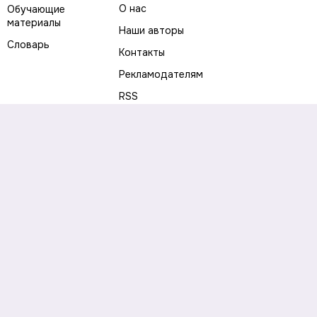
О нас
Обучающие
материалы
Наши авторы
Словарь
Контакты
Рекламодателям
RSS
Предупреждение о рисках
Политика конфиденциальности
Пользовательское соглашение
Соглашение об использовании файлов cookie
Правила написания комментариев и отзывов
Правила использования материалов сайта
Согласие на обработку персональных данных
Публичная оферта