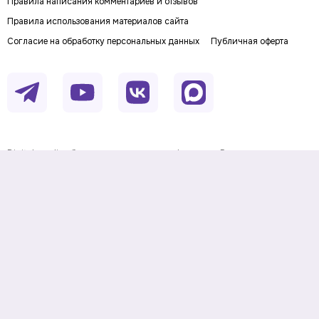
Правила написания комментариев и отзывов
Правила использования материалов сайта
Согласие на обработку персональных данных
Публичная оферта
Digital-media об инвестициях и личных финансах. Рассказываем о
деньгах понятным языком: как заработать, сохранить и приумножить
личный капитал. Последние новости, прогнозы и инвестидеи, советы по
финансовой грамотности и полезные сервисы.
На информационном ресурсе применяются
рекомендательные технологии
Данные предоставлены Twelve
Информация о товарном знаке
Data.
© Investfuture.ru 2011-
2026
. All rights reserved.