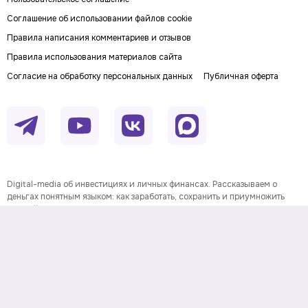
Соглашение об использовании файлов cookie
Правила написания комментариев и отзывов
Правила использования материалов сайта
Согласие на обработку персональных данных
Публичная оферта
Digital-media об инвестициях и личных финансах. Рассказываем о
деньгах понятным языком: как заработать, сохранить и приумножить
личный капитал. Последние новости, прогнозы и инвестидеи, советы по
финансовой грамотности и полезные сервисы.
На информационном ресурсе применяются
рекомендательные технологии
Данные предоставлены Twelve
Информация о товарном знаке
Data.