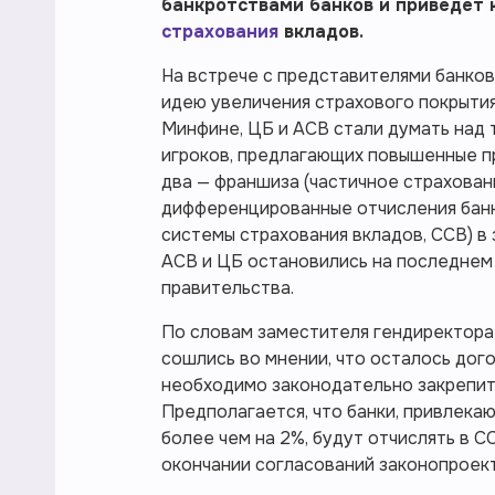
банкротствами банков и приведет 
страхования
вкладов.
На встрече с представителями банко
идею увеличения страхового покрытия 
Минфине, ЦБ и АСВ стали думать над т
игроков, предлагающих повышенные п
два — франшиза (частичное страхован
дифференцированные отчисления банка
системы страхования вкладов, ССВ) в
АСВ и ЦБ остановились на последнем 
правительства.
По словам заместителя гендиректора
сошлись во мнении, что осталось дог
необходимо законодательно закрепить
Предполагается, что банки, привлек
более чем на 2%, будут отчислять в С
окончании согласований законопроек