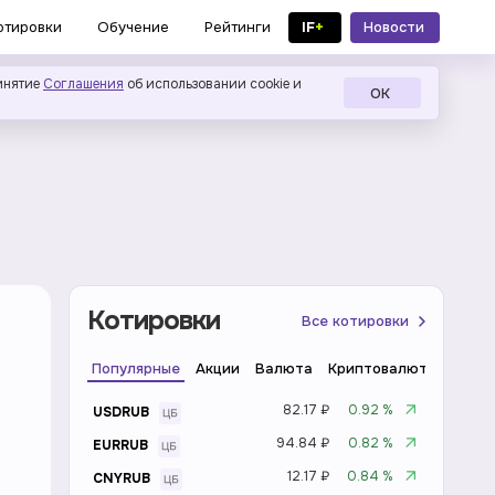
IF
+
Новости
отировки
Обучение
Рейтинги
в MAX
инятие
Соглашения
об использовании cookie и
ОК
Котировки
Все котировки
Популярные
Акции
Валюта
Криптовалюта
Инде
82.17 ₽
0.92 %
USDRUB
94.84 ₽
0.82 %
EURRUB
12.17 ₽
0.84 %
CNYRUB