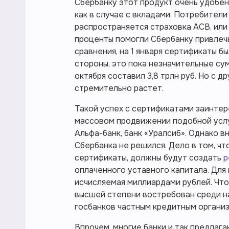
Сбербанку этот продукт очень удобен 
как в случае с вкладами. Потребители
распространяется страховка АСВ, ил
проценты помогли Сбербанку привлечь
сравнения, на 1 января сертификаты бы
стороны, это пока незначительные сум
октября составил 3,8 трлн руб. Но с 
стремительно растет.
Такой успех с сертификатами заинтер
массовом продвижении подобной услуг
Альфа-банк, банк «Уралсиб». Однако в
Сбербанка не решился. Дело в том, ч
сертификаты, должны будут создать
р
оплаченного уставного капитала. Для 
исчисляемая миллиардами рублей. Что
высшей степени востребован среди н
госбанков частным кредитным органи
Впрочем, многие банки и так предлаг