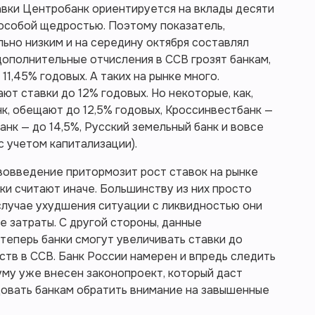
вки Центробанк ориентируется на вклады десяти
 особой щедростью. Поэтому показатель,
ьно низким и на середину октября составлял
дополнительные отчисления в ССВ грозят банкам,
1,45% годовых. А таких на рынке много.
т ставки до 12% годовых. Но некоторые, как,
нк, обещают до 12,5% годовых, Кроссинвестбанк —
анк — до 14,5%, Русский земельный банк и вовсе
с учетом капитализации).
вовведение притормозит рост ставок на рынке
ки считают иначе. Большинству из них просто
 случае ухудшения ситуации с ликвидностью они
е затраты. С другой стороны, данные
 теперь банки смогут увеличивать ставки до
ств в ССВ. Банк России намерен и впредь следить
Думу уже внесен законопроект, который даст
овать банкам обратить внимание на завышенные