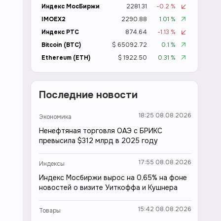
Индекс МосБиржи
2281.31
-0.2 %
IMOEX2
2290.88
1.01 %
Индекс РТС
874.64
-1.13 %
Bitcoin (BTC)
$ 65092.72
0.1 %
Ethereum (ETH)
$ 1922.50
0.31 %
Последние новости
18:25 08.08.2026
Экономика
Ненефтяная торговля ОАЭ с БРИКС
превысила $312 млрд в 2025 году
17:55 08.08.2026
Индексы
Индекс Мосбиржи вырос на 0,65% на фоне
новостей о визите Уиткоффа и Кушнера
15:42 08.08.2026
Товары