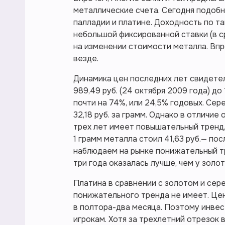
металлические счета. Сегодня подобн
палладии и платине. Доходность по т
небольшой фиксированной ставки (в с
на изменении стоимости металла. Вп
везде.
Динамика цен последних лет свидетел
989,49 руб. (24 октября 2009 года) до 
почти на 74%, или 24,5% годовых. Сер
32,18 руб. за грамм. Однако в отличие
трех лет имеет повышательный тренд,
1 грамм металла стоил 41,63 руб.— пос
наблюдаем на рынке понижательный т
три года оказалась лучше, чем у золот
Платина в сравнении с золотом и сер
понижательного тренда не имеет. Це
в полтора-два месяца. Поэтому инве
игрокам. Хотя за трехлетний отрезок