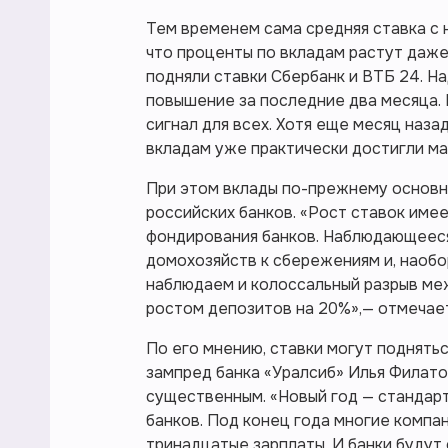
Тем временем сама средняя ставка с 
что проценты по вкладам растут даже
подняли ставки Сбербанк и ВТБ 24. Н
повышение за последние два месяца. 
сигнал для всех. Хотя еще месяц наза
вкладам уже практически достигли ма
При этом вклады по-прежнему основн
российских банков. «Рост ставок име
фондирования банков. Наблюдающееся
домохозяйств к сбережениям и, наобо
наблюдаем и колоссальный разрыв ме
ростом депозитов на 20%»,— отмечает
По его мнению, ставки могут поднятьс
зампред банка «Уралсиб» Илья Филато
существенным. «Новый год — стандарт
банков. Под конец года многие компа
тринадцатые зарплаты. И банки будут 