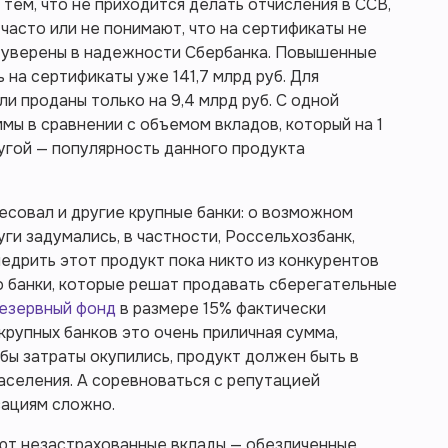
тем, что не приходится делать отчисления в ССВ,
 часто или не понимают, что на сертификаты не
и уверены в надежности Сбербанка. Повышенные
 на сертификаты уже 141,7 млрд руб. Для
ли проданы только на 9,4 млрд руб. С одной
мы в сравнении с объемом вкладов, который на 1
другой — популярность данного продукта
есовал и другие крупные банки: о возможном
и задумались, в частности, Россельхозбанк,
недрить этот продукт пока никто из конкурентов
то банки, которые решат продавать сберегательные
езервный фонд
в размере 15% фактически
крупных банков это очень приличная сумма,
бы затраты окупились, продукт должен быть в
аселения. А соревноваться с репутацией
зациям сложно.
ают незастрахованные вклады — обезличенные