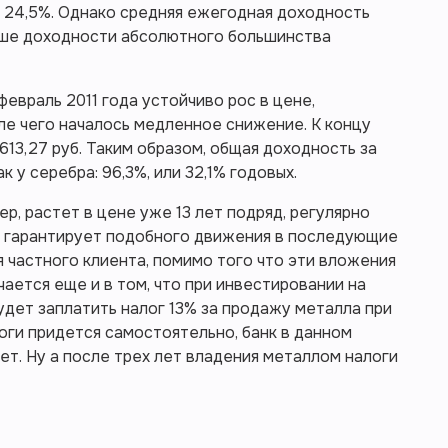
го 24,5%. Однако средняя ежегодная доходность
выше доходности абсолютного большинства
февраль 2011 года устойчиво рос в цене,
осле чего началось медленное снижение. К концу
613,27 руб. Таким образом, общая доходность за
к у серебра: 96,3%, или 32,1% годовых.
ер, растет в цене уже 13 лет подряд, регулярно
е гарантирует подобного движения в последующие
я частного клиента, помимо того что эти вложения
ается еще и в том, что при инвестировании на
удет заплатить налог 13% за продажу металла при
оги придется самостоятельно, банк в данном
ет. Ну а после трех лет владения металлом налоги