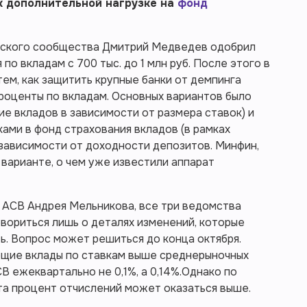
к дополнительной нагрузке на
фонд
вского сообщества Дмитрий Медведев одобрил
по вкладам с 700 тыс. до 1 млн руб. После этого в
ем, как защитить крупные банки от демпинга
роценты по вкладам. Основных вариантов было
ие вкладов в зависимости от размера ставок) и
ми в фонд страхования вкладов (в рамках
 зависимости от доходности депозитов. Минфин,
варианте, о чем уже известили аппарат
 АСВ Андрея Мельникова, все три ведомства
овориться лишь о деталях изменений, которые
. Вопрос может решиться до конца октября.
ающие вклады по ставкам выше среднерыночных
СВ ежеквартально не 0,1%, а 0,14%.Однако по
та процент отчислений может оказаться выше.