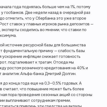
начала года поднялась больше чем на 1%, потому
 у госбанков. Две недели назад в очередной раз
адо отметить, что у Сбербанка это уже второе
Рост ставок у главных игроков рынка депозитов —
д эксперты сходились во мнении, что ставки по
ксимума.
ой источник ресурсной базы для большинства
ет фундаментальную причину — слабость базы
 ускорение инфляции снижает готовность
рот, подталкивает к тратам. Отсюда мы
жду ростом розничного кредитования на 40% и
 аналитик Альфа-банка Дмитрий Долгин.
я до конца года еще на 0,3—0,5% годовых. А
в считает, что повышение может быть более
ная пора проведения сезонных акций со стороны
нии выплачивают сотрудникам премии,
стараться привлечь эти средства на вклады,