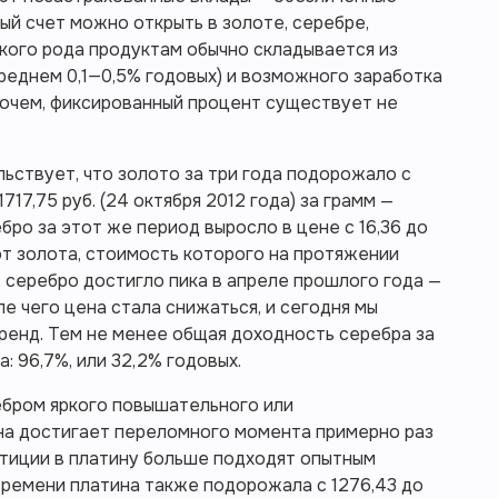
ый счет можно открыть в золоте, серебре,
акого рода продуктам обычно складывается из
реднем 0,1—0,5% годовых) и возможного заработка
рочем, фиксированный процент существует не
ьствует, что золото за три года подорожало с
1717,75 руб. (24 октября 2012 года) за грамм —
ебро за этот же период выросло в цене с 16,36 до
 от золота, стоимость которого на протяжении
 серебро достигло пика в апреле прошлого года —
ле чего цена стала снижаться, и сегодня мы
ренд. Тем не менее общая доходность серебра за
а: 96,7%, или 32,2% годовых.
ебром яркого повышательного или
на достигает переломного момента примерно раз
стиции в платину больше подходят опытным
 времени платина также подорожала с 1276,43 до