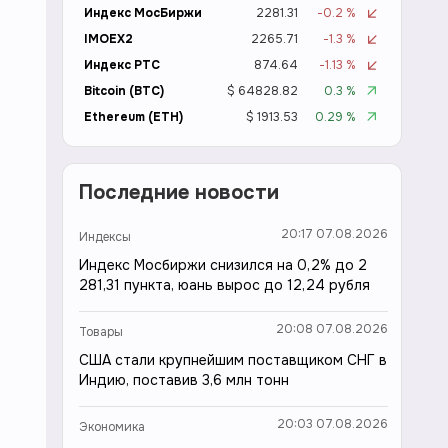
Индекс МосБиржи
2281.31
-0.2 %
IMOEX2
2265.71
-1.3 %
Индекс РТС
874.64
-1.13 %
Bitcoin (BTC)
$ 64828.82
0.3 %
Ethereum (ETH)
$ 1913.53
0.29 %
Последние новости
20:17 07.08.2026
Индексы
Индекс Мосбиржи снизился на 0,2% до 2
281,31 пункта, юань вырос до 12,24 рубля
20:08 07.08.2026
Товары
США стали крупнейшим поставщиком СНГ в
Индию, поставив 3,6 млн тонн
20:03 07.08.2026
Экономика