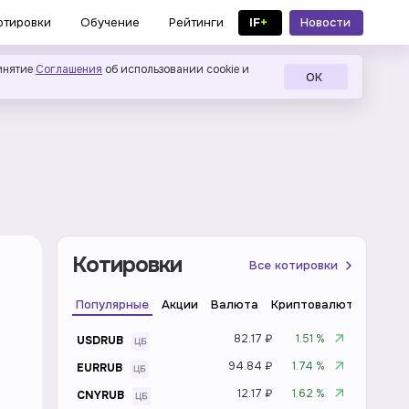
IF
+
Новости
отировки
Обучение
Рейтинги
в MAX
инятие
Соглашения
об использовании cookie и
ОК
Котировки
Все котировки
Популярные
Акции
Валюта
Криптовалюта
Инде
82.17 ₽
1.51 %
USDRUB
94.84 ₽
1.74 %
EURRUB
12.17 ₽
1.62 %
CNYRUB