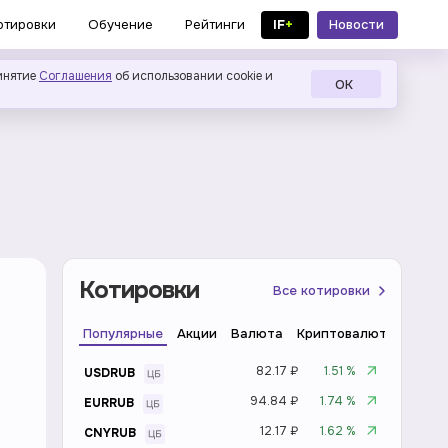
IF
+
Новости
отировки
Обучение
Рейтинги
в MAX
инятие
Соглашения
об использовании cookie и
ОК
Котировки
Все котировки
Популярные
Акции
Валюта
Криптовалюта
Инде
82.17 ₽
1.51 %
USDRUB
94.84 ₽
1.74 %
EURRUB
12.17 ₽
1.62 %
CNYRUB