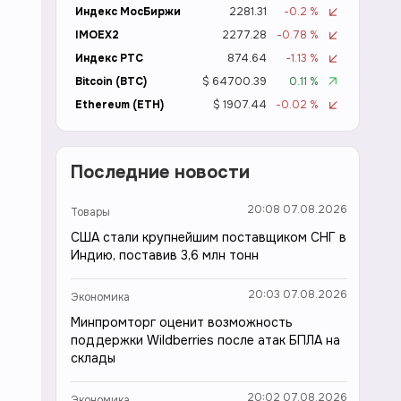
Индекс МосБиржи
2281.31
-0.2 %
IMOEX2
2277.28
-0.78 %
Индекс РТС
874.64
-1.13 %
Bitcoin (BTC)
$ 64700.39
0.11 %
Ethereum (ETH)
$ 1907.44
-0.02 %
Последние новости
20:08 07.08.2026
Товары
США стали крупнейшим поставщиком СНГ в
Индию, поставив 3,6 млн тонн
20:03 07.08.2026
Экономика
Минпромторг оценит возможность
поддержки Wildberries после атак БПЛА на
склады
20:02 07.08.2026
Экономика