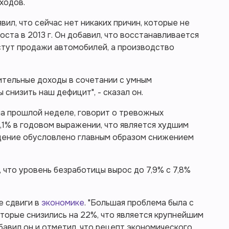
ходов.
ил, что сейчас нет никаких причин, которые не
ста в 2013 г. Он добавил, что восстанавливается
стут продажи автомобилей, а производство
ительные доходы в сочетании с умным
 снизить наш дефицит", - сказал он.
на прошлой неделе, говорит о тревожных
 0,1% в годовом выражении, что является худшим
Падение обусловлено главным образом снижением
что уровень безработицы вырос до 7,9% с 7,8%
е сдвиги в
экономике
. "Большая проблема была с
торые снизились на 22%, что является крупнейшим
бавил он и отметил, что рецепт экономического