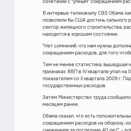
сочетании с "умным" сокращением рас
В интервью телеканалу CBS Обама заяв
позволили бы США достичь сильного ро
сектор жилищного строительства, ра
находится в хорошем состоянии.
"Нет сомнений, что нам нужны дополн
сокращением расходов, для того чтобы
Тем не менее статистика, вышедшая 
признаках. ВВП в IV квартале упал на
показателем со II квартала 2009 г. 
государственных расходов.
Затем Министерство труда сообщило, 
месяцем ранее.
Обама сказал, что есть положительны
сокращением расходов на оборону, ко
снижением за последние 40 лет", - до