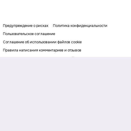
Предупреждение о рисках
Политика конфиденциальности
Пользовательское соглашение
Соглашение об использовании файлов cookie
Правила написания комментариев и отзывов
Правила использования материалов сайта
Согласие на обработку персональных данных
Публичная оферта
Digital-media об инвестициях и личных финансах. Рассказываем о
деньгах понятным языком: как заработать, сохранить и приумножить
личный капитал. Последние новости, прогнозы и инвестидеи, советы по
финансовой грамотности и полезные сервисы.