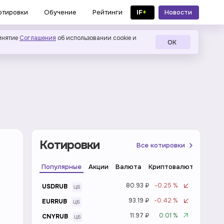
IF
+
Новости
отировки
Обучение
Рейтинги
в MAX
инятие
Соглашения
об использовании cookie и
ОК
Котировки
Все котировки
Популярные
Акции
Валюта
Криптовалюта
Инде
80.93 ₽
-0.25 %
USDRUB
93.19 ₽
-0.42 %
EURRUB
11.97 ₽
0.01 %
CNYRUB