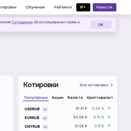
IF
+
Новости
отировки
Обучение
Рейтинги
в MAX
инятие
Соглашения
об использовании cookie и
ОК
Котировки
Все котировки
Популярные
Акции
Валюта
Криптовалюта
Инде
81.41 ₽
0.34 %
USDRUB
94.06 ₽
0.51 %
EURRUB
12.06 ₽
0.8 %
CNYRUB