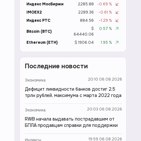
Индекс МосБиржи
2285.88
-0.69 %
IMOEX2
2289.36
-0.61 %
Индекс РТС
884.56
-1.29 %
$
0.57 %
Bitcoin (BTC)
64440.06
Ethereum (ETH)
$ 1906.04
1.95 %
Последние новости
20:10 06.08.2026
Экономика
Дефицит ликвидности банков достиг 2,5
трлн рублей, максимума с марта 2022 года
20:03 06.08.2026
Экономика
RWB начала выдавать пострадавшим от
БПЛА продавцам справки для поддержки
19:59 06.08.2026
Индексы