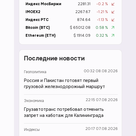
Индекс МосБиржи
2281.31
-0.2 %
IMOEX2
2267.67
-1.21 %
Индекс РТС
874.64
-1.13 %
Bitcoin (BTC)
$ 65012.08
0.58 %
Ethereum (ETH)
$ 1914.09
0.32 %
Последние новости
00:32 08.08.2026
Геополитика
Россия и Пакистан готовят первый
грузовой железнодорожный маршрут
22:15 07.08.2026
Экономика
Грузавтотранс потребовал отменить
запрет на каботаж для Калининграда
20:17 07.08.2026
Индексы