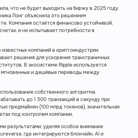
ла, что не будет выходить на биржу в 2025 году.
оника Лонг объяснила это решением
те. Компания остаётся финансово устойчивой,
счетах, и не испытывает потребности в
е известных компаний в криптоиндустрии.
тывает решения для ускорения трансграничных
ститутов. В экосистеме Ripple используется
й мгновенные и дешёвые переводы между
использование собственного алгоритма
абатывать до 1 500 транзакций в секунду при
тью предмайнен (100 млрд токенов), значительная
четах под контролем компании.
ыми результатами, уделяя особое внимание
reverse, где интегрируются блокчейн, AI и