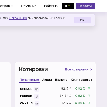
IF
+
Новости
отировки
Обучение
Рейтинги
в MAX
инятие
Соглашения
об использовании cookie и
ОК
Котировки
Все котировки
Популярные
Акции
Валюта
Криптовалюта
Инде
82.17 ₽
0.92 %
USDRUB
94.84 ₽
0.82 %
EURRUB
12.17 ₽
0.84 %
CNYRUB