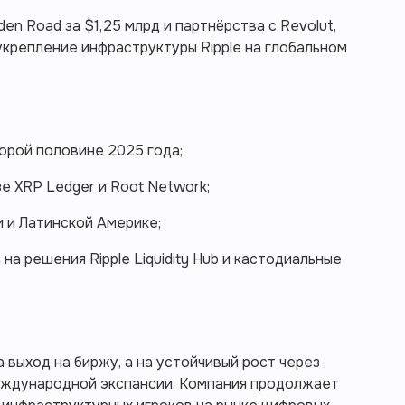
den Road за $1,25 млрд и партнёрства с Revolut,
 укрепление инфраструктуры Ripple на глобальном
орой половине 2025 года;
е XRP Ledger и Root Network;
и и Латинской Америке;
на решения Ripple Liquidity Hub и кастодиальные
а выход на биржу, а на устойчивый рост через
еждународной экспансии. Компания продолжает