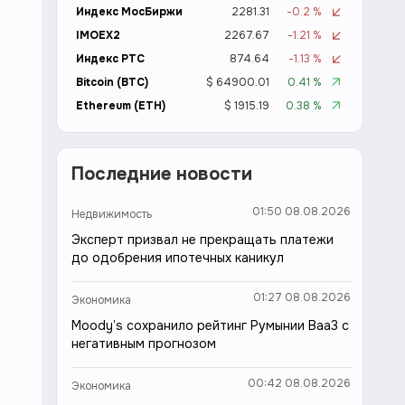
Индекс МосБиржи
2281.31
-0.2 %
IMOEX2
2267.67
-1.21 %
Индекс РТС
874.64
-1.13 %
Bitcoin (BTC)
$ 64900.01
0.41 %
Ethereum (ETH)
$ 1915.19
0.38 %
Последние новости
01:50 08.08.2026
Недвижимость
Эксперт призвал не прекращать платежи
до одобрения ипотечных каникул
01:27 08.08.2026
Экономика
Moody’s сохранило рейтинг Румынии Baa3 с
негативным прогнозом
00:42 08.08.2026
Экономика