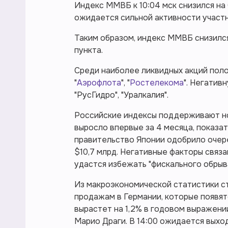
Индекс ММВБ к 10:04 мск снизился на 
ожидается сильной активности участн
Таким образом, индекс ММВБ снизился 
пункта.
Среди наиболее ликвидных акций пол
"
Аэрофлота
", "
Ростелекома
". Негатив
"РусГидро", "Уралкалия".
Российские индексы поддерживают но
выросло впервые за 4 месяца, показат
правительство Японии одобрило очер
$10,7 млрд. Негативные факторы связа
удастся избежать "фискального обрыва
Из макроэкономической статистики с
продажам в Германии, которые появятс
вырастет на 1,2% в годовом выражени
Марио Драги. В 14:00 ожидается выхо