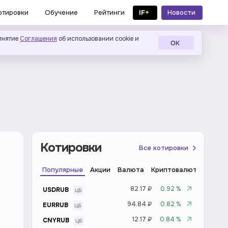
IF
+
Новости
отировки
Обучение
Рейтинги
в MAX
инятие
Соглашения
об использовании cookie и
ОК
Котировки
Все котировки
Популярные
Акции
Валюта
Криптовалюта
Инде
82.17 ₽
0.92 %
USDRUB
94.84 ₽
0.82 %
EURRUB
12.17 ₽
0.84 %
CNYRUB