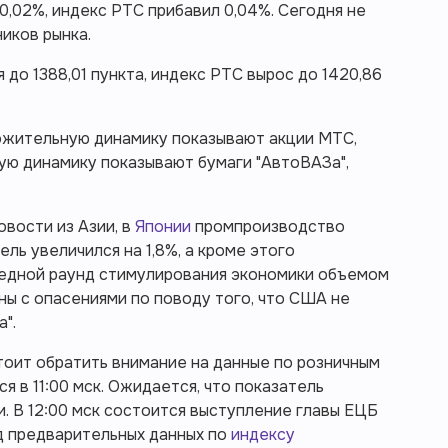
0,02%, индекс РТС прибавил 0,04%. Сегодня не
иков рынка.
до 1388,01 пункта, индекс РТС вырос до 1420,86
ожительную динамику показывают акции МТС,
ную динамику показывают бумаги "АвтоВАЗа",
вости из Азии, в
Японии
промпроизводство
ель увеличился на 1,8%, а кроме этого
едной раунд стимулирования экономики объемом
ны с опасениями по поводу того, что США не
".
тоит обратить внимание на данные по розничным
я в 11:00 мск. Ожидается, что показатель
и. В 12:00 мск состоится выступление главы ЕЦБ
д предварительных данных по
индексу