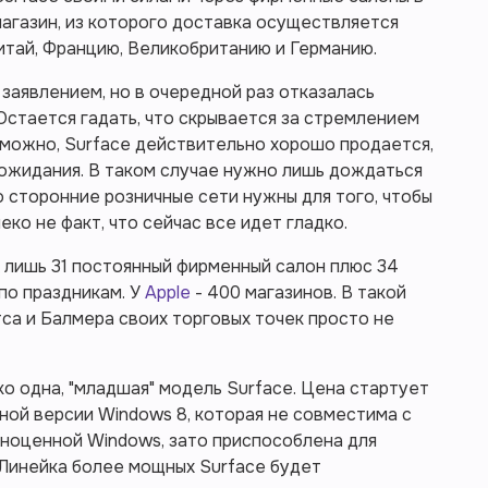
магазин, из которого доставка осуществляется
Китай, Францию, Великобританию и Германию.
 заявлением, но в очередной раз отказалась
стается гадать, что скрывается за стремлением
зможно, Surface действительно хорошо продается,
ожидания. В таком случае нужно лишь дождаться
то сторонние розничные сети нужны для того, чтобы
еко не факт, что сейчас все идет гладко.
t лишь 31 постоянный фирменный салон плюс 34
по праздникам. У
Apple
- 400 магазинов. В такой
тса и Балмера своих торговых точек просто не
о одна, "младшая" модель Surface. Цена стартует
ной версии Windows 8, которая не совместима с
оценной Windows, зато приспособлена для
 Линейка более мощных Surface будет