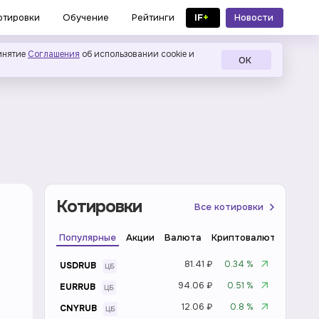
IF
+
Новости
отировки
Обучение
Рейтинги
в MAX
инятие
Соглашения
об использовании cookie и
ОК
Котировки
Все котировки
Популярные
Акции
Валюта
Криптовалюта
Инде
81.41 ₽
0.34 %
USDRUB
94.06 ₽
0.51 %
EURRUB
12.06 ₽
0.8 %
CNYRUB