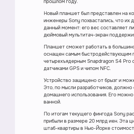
прошлом году.
Новый планшет был представлен на к
инженеры Sony похвастались, что их
данный момент: его вес составляет ли
дюймовый мультитач-экран поддержив
Планшет сможет работать в большинст
оснащен самым быстродействующим п
четырехъядерным Snapdragon S4 Pro с 
датчиками GPS и чипом NFC.
Устройство защищено от брызг и може
Это, по мысли разработчиков, должно
домашнего использования. Его можно 
ванной.
По итогам текущего фингода Sony ра
прибыли в размере 20 млрд иен. Эта 
штаб-квартиры в Нью-Йорке стоимость