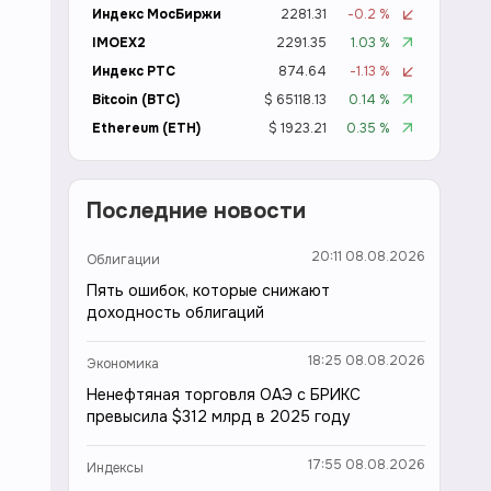
Индекс МосБиржи
2281.31
-0.2 %
IMOEX2
2291.35
1.03 %
Индекс РТС
874.64
-1.13 %
Bitcoin (BTC)
$ 65118.13
0.14 %
Ethereum (ETH)
$ 1923.21
0.35 %
Последние новости
20:11 08.08.2026
Облигации
Пять ошибок, которые снижают
доходность облигаций
18:25 08.08.2026
Экономика
Ненефтяная торговля ОАЭ с БРИКС
превысила $312 млрд в 2025 году
17:55 08.08.2026
Индексы