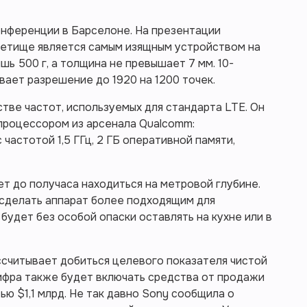
онференции в Барселоне. На презентации
 детище является самым изящным устройством на
шь 500 г, а толщина не превышает 7 мм. 10-
ает разрешение до 1920 на 1200 точек.
ве частот, используемых для стандарта LTE. Он
роцессором из арсенала Qualcomm:
частотой 1,5 ГГц, 2 ГБ оперативной памяти,
т до получаса находиться на метровой глубине.
 сделать аппарат более подходящим для
будет без особой опаски оставлять на кухне или в
ссчитывает добиться целевого показателя чистой
цифра также будет включать средства от продажи
ю $1,1 млрд. Не так давно Sony сообщила о