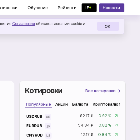
IF
+
Новости
отировки
Обучение
Рейтинги
в MAX
инятие
Соглашения
об использовании cookie и
ОК
Котировки
Все котировки
Популярные
Акции
Валюта
Криптовалюта
Инде
82.17 ₽
0.92 %
USDRUB
94.84 ₽
0.82 %
EURRUB
12.17 ₽
0.84 %
CNYRUB