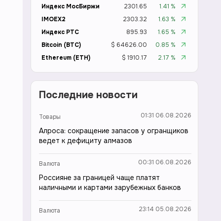
Индекс МосБиржи
2301.65
1.41 %
IMOEX2
2303.32
1.63 %
Индекс РТС
895.93
1.65 %
Bitcoin (BTC)
$ 64626.00
0.85 %
Ethereum (ETH)
$ 1910.17
2.17 %
Последние новости
01:31 06.08.2026
Товары
Алроса: сокращение запасов у огранщиков
ведет к дефициту алмазов
00:31 06.08.2026
Валюта
Россияне за границей чаще платят
наличными и картами зарубежных банков
23:14 05.08.2026
Валюта