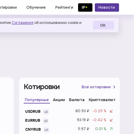
IF
+
Новости
отировки
Обучение
Рейтинги
в MAX
инятие
Соглашения
об использовании cookie и
ОК
Котировки
Все котировки
Популярные
Акции
Валюта
Криптовалюта
Инде
80.93 ₽
-0.25 %
USDRUB
93.19 ₽
-0.42 %
EURRUB
11.97 ₽
0.01 %
CNYRUB