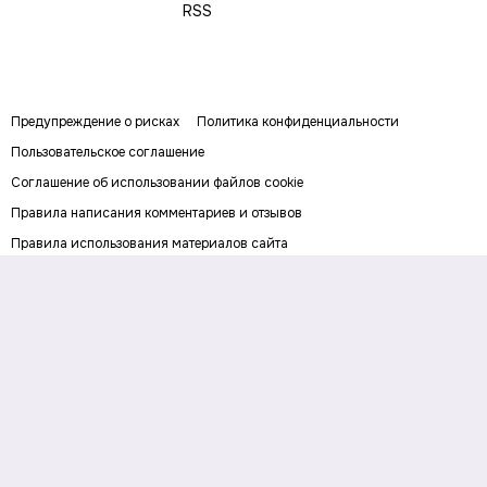
RSS
Предупреждение о рисках
Политика конфиденциальности
Пользовательское соглашение
Соглашение об использовании файлов cookie
Правила написания комментариев и отзывов
Правила использования материалов сайта
Согласие на обработку персональных данных
Публичная оферта
Digital-media об инвестициях и личных финансах. Рассказываем о
деньгах понятным языком: как заработать, сохранить и приумножить
личный капитал. Последние новости, прогнозы и инвестидеи, советы по