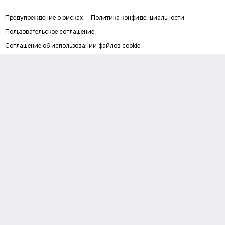
Предупреждение о рисках
Политика конфиденциальности
Пользовательское соглашение
Соглашение об использовании файлов cookie
Правила написания комментариев и отзывов
Правила использования материалов сайта
Согласие на обработку персональных данных
Публичная оферта
Digital-media об инвестициях и личных финансах. Рассказываем о
деньгах понятным языком: как заработать, сохранить и приумножить
личный капитал. Последние новости, прогнозы и инвестидеи, советы по
финансовой грамотности и полезные сервисы.
На информационном ресурсе применяются
рекомендательные технологии