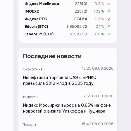
Индекс МосБиржи
2281.31
-0.2 %
IMOEX2
2291.21
1.03 %
Индекс РТС
874.64
-1.13 %
Bitcoin (BTC)
$ 65092.72
0.1 %
Ethereum (ETH)
$ 1922.50
0.31 %
Последние новости
18:25 08.08.2026
Экономика
Ненефтяная торговля ОАЭ с БРИКС
превысила $312 млрд в 2025 году
17:55 08.08.2026
Индексы
Индекс Мосбиржи вырос на 0,65% на фоне
новостей о визите Уиткоффа и Кушнера
15:42 08.08.2026
Товары