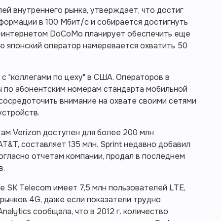
ей внутреннего рынка, утверждает, что достиг
формации в 100 Мбит/с и собирается достигнуть
4G-интернетом DoCoMo планирует обеспечить еще
ню японский оператор намеревается охватить 50
 "коллегами по цеху" в США. Операторов в
ы по абонентским номерам стандарта мобильной
 сосредоточить внимание на охвате своими сетями
устройств.
ам Verizon доступен для более 200 млн
AT&T, составляет 135 млн. Sprint недавно добавил
согласно отчетам компании, продал в последнем
в.
де SK Telecom имеет 7,5 млн пользователей LTE,
 рынков 4G, даже если показатели трудно
nalytics сообщала, что в 2012 г. количество