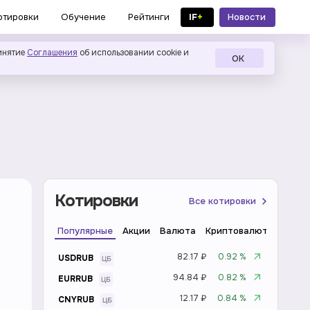
IF
+
Новости
отировки
Обучение
Рейтинги
в MAX
инятие
Соглашения
об использовании cookie и
ОК
Котировки
Все котировки
Популярные
Акции
Валюта
Криптовалюта
Инде
82.17 ₽
0.92 %
USDRUB
94.84 ₽
0.82 %
EURRUB
12.17 ₽
0.84 %
CNYRUB