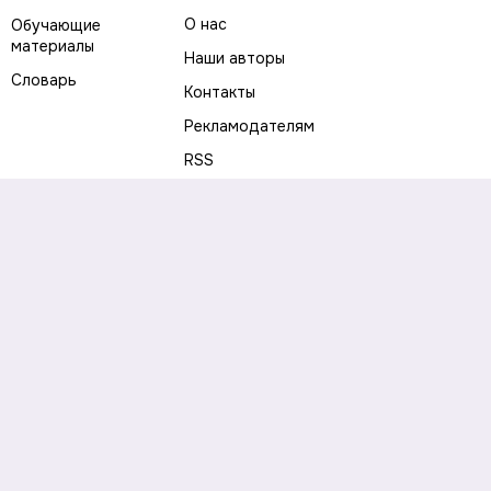
О нас
Обучающие
материалы
Наши авторы
Словарь
Контакты
Рекламодателям
RSS
Предупреждение о рисках
Политика конфиденциальности
Пользовательское соглашение
Соглашение об использовании файлов cookie
Правила написания комментариев и отзывов
Правила использования материалов сайта
Согласие на обработку персональных данных
Публичная оферта