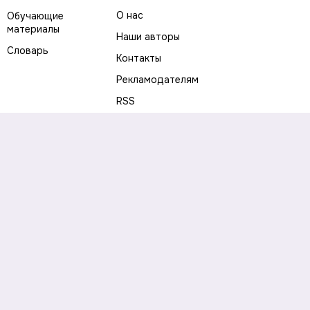
О нас
Обучающие
материалы
Наши авторы
Словарь
Контакты
Рекламодателям
RSS
Предупреждение о рисках
Политика конфиденциальности
Пользовательское соглашение
Соглашение об использовании файлов cookie
Правила написания комментариев и отзывов
Правила использования материалов сайта
Согласие на обработку персональных данных
Публичная оферта